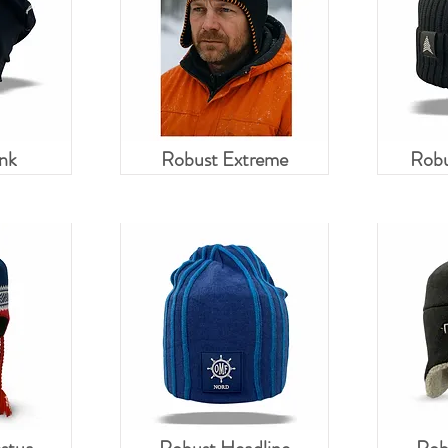
ink
Robust Extreme
Robu