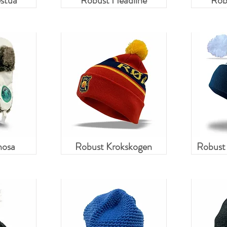
stua
Robust Headline
Rob
nosa
Robust Krokskogen
Robust