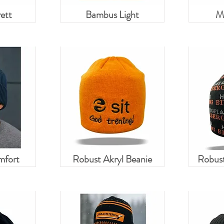
ett
Bambus Light
Me
mfort
Robust Akryl Beanie
Robust