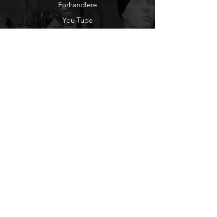
Forhandlere
You Tube
Etisk Handel
Factlines
Sosiale Medier
Facebook
Instagram
Nyhetsbrev
Ønsker du å motta
nyheter fra oss?
Registrer deg