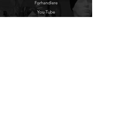
Forhandlere
You Tube
Etisk Handel
Factlines
Sosiale Medier
Facebook
Instagram
Nyhetsbrev
Ønsker du å motta
nyheter fra oss?
Registrer deg