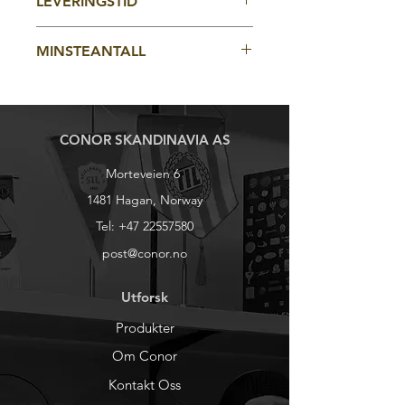
LEVERINGSTID
merker
4-5 uker fra godkjent korrektur
MINSTEANTALL
100stk
CONOR SKANDINAVIA AS
Morteveien 6
1481 Hagan, Norway
Tel:
+47 22557580
post@conor.no
Utforsk
Produkter
Om Conor
Kontakt Oss