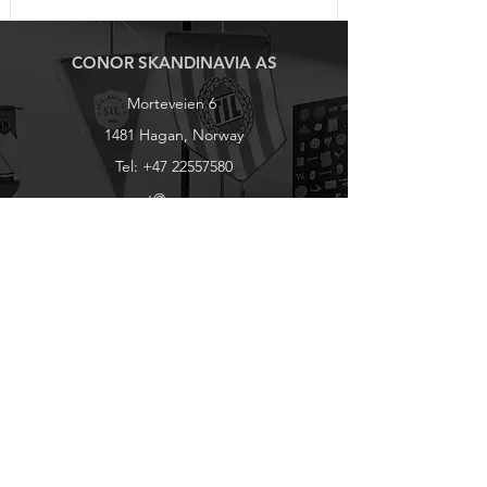
CONOR SKANDINAVIA AS
Morteveien 6
1481 Hagan, Norway
Tel:
+47 22557580
post@conor.no
Utforsk
Produkter
Om Conor
Kontakt Oss
Forhandlere
You Tube
Etisk Handel