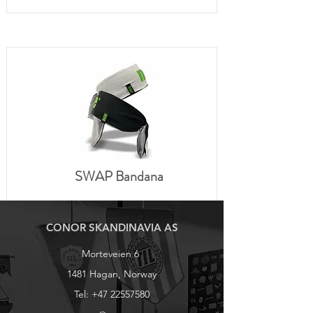
SWAP Bandana
CONOR SKANDINAVIA AS
Morteveien 6
1481 Hagan, Norway
Tel:
+47 22557580