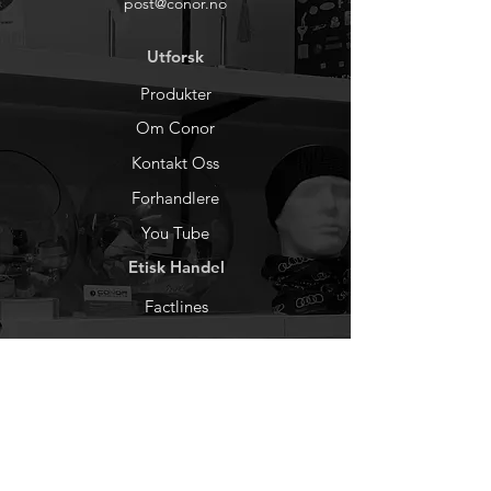
post@conor.no
Utforsk
Produkter
Om Conor
Kontakt Oss
Forhandlere
You Tube
Etisk Handel
Factlines
Sosiale Medier
Facebook
Instagram