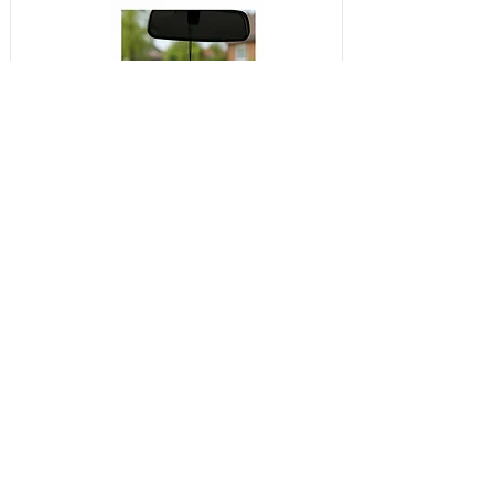
Wunderbaum
CONOR SKANDINAVIA AS
Morteveien 6
1481 Hagan, Norway
Tel:
+47 22557580
post@conor.no
Utforsk
Produkter