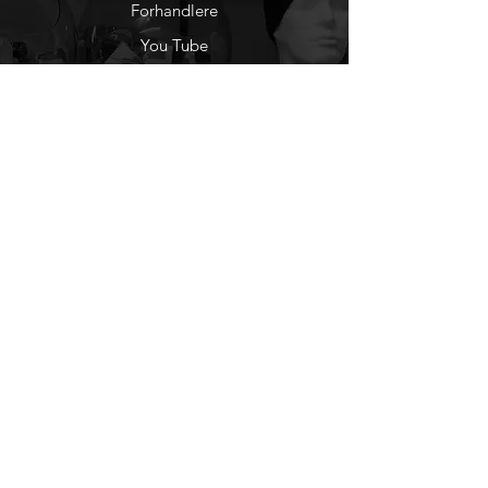
Forhandlere
You Tube
Etisk Handel
Factlines
Sosiale Medier
Facebook
Instagram
Nyhetsbrev
Ønsker du å motta
nyheter fra oss?
Registrer deg