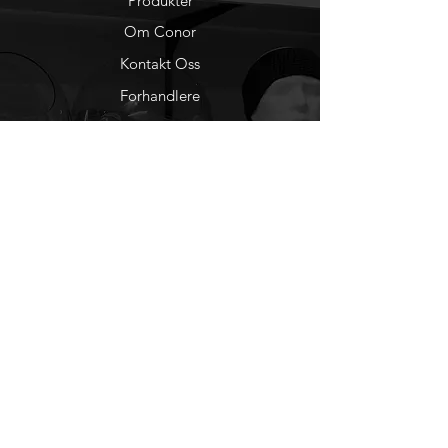
Produkter
Om Conor
Kontakt Oss
Forhandlere
You Tube
Etisk Handel
Factlines
Sosiale Medier
Facebook
Instagram
Nyhetsbrev
Ønsker du å motta
nyheter fra oss?