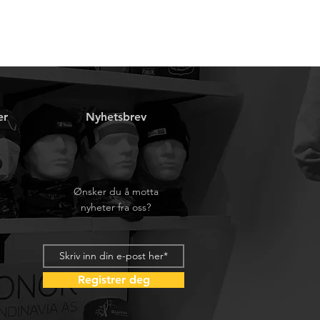
er
Nyhetsbrev
Ønsker du å motta
nyheter fra oss?
Registrer deg