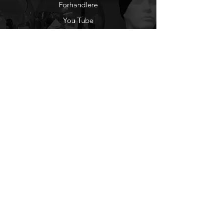
Forhandlere
You Tube
Etisk Handel
Factlines
Sosiale Medier
Facebook
Instagram
Nyhetsbrev
Ønsker du å motta
nyheter fra oss?
Registrer deg