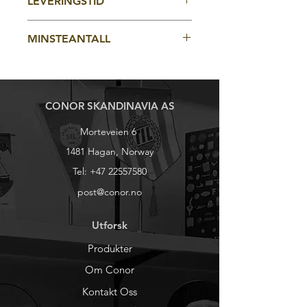
LEVERINGSTID
kategorier for broderte eller vevede
Les mere om produktene under egne
merker.
kategorier for broderte eller vevede
ca 3-4 uker fra godkjent korrektur
merker.
MINSTEANTALL
Vevede merker: Innvevet 50stk,
Digitaltrykket 100stk
Broderte merker: 20stk
CONOR SKANDINAVIA AS
Morteveien 6
1481 Hagan, Norway
Tel:
+47 22557580
post@conor.no
Utforsk
Produkter
Om Conor
Kontakt Oss