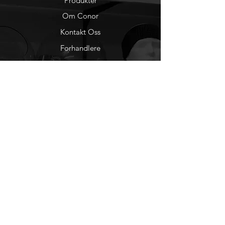
Produkter
Priser er inkludert en farge all over
Om Conor
logo trykk på begge sider av
Kontakt Oss
produktet. Hvit teller ikke som farge.
Forhandlere
You Tube
Etisk Handel
Factlines
Sosiale Medier
Facebook
Instagram
Nyhetsbrev
Ønsker du å motta
nyheter fra oss?