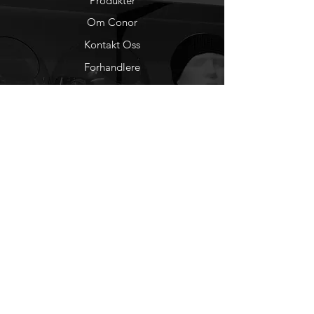
Produkter
Om Conor
Kontakt Oss
Forhandlere
You Tube
Etisk Handel
Factlines
Sosiale Medier
Facebook
Instagram
Nyhetsbrev
Ønsker du å motta
nyheter fra oss?