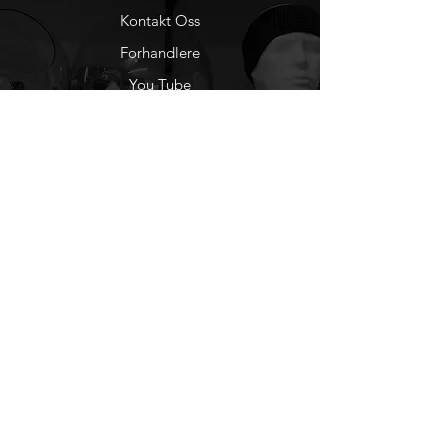
Kontakt Oss
Forhandlere
You Tube
Etisk Handel
Factlines
Sosiale Medier
Facebook
Instagram
Nyhetsbrev
Ønsker du å motta
nyheter fra oss?