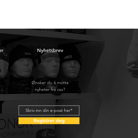
er
Nyhetsbrev
Ønsker du å motta
nyheter fra oss?
Registrer deg