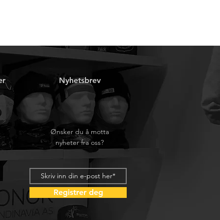
er
Nyhetsbrev
Ønsker du å motta
nyheter fra oss?
Registrer deg