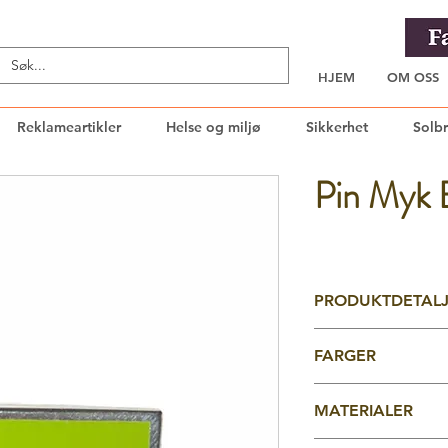
HJEM
OM OSS
Reklameartikler
Helse og miljø
Sikkerhet
Solbr
Pin Myk E
PRODUKTDETAL
Art.nr. 12102 Myk Emal
FARGER
Myk emalje er den me
Lages i pantonefarger
Fyllfarger etter egn
Flat modell er uten rel
MATERIALER
metallfargen fra mer
høydenivåer
Lages i både gull, søl