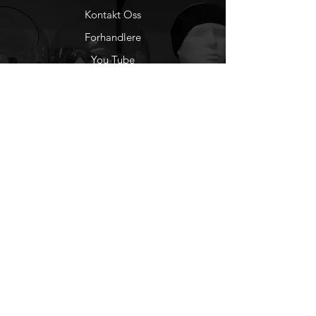
Nytech er en Norsk
Kontakt Oss
registret merkevare som eies av
Conor Skandinavia AS
Forhandlere
You Tube
Etisk Handel
Factlines
Sosiale Medier
Facebook
Instagram
Nyhetsbrev
Ønsker du å motta
nyheter fra oss?