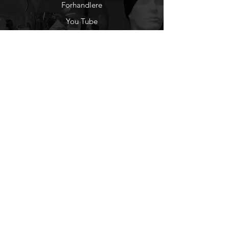
Forhandlere
You Tube
Etisk Handel
Factlines
Sosiale Medier
Facebook
Instagram
Nyhetsbrev
Ønsker du å motta
nyheter fra oss?
Registrer deg