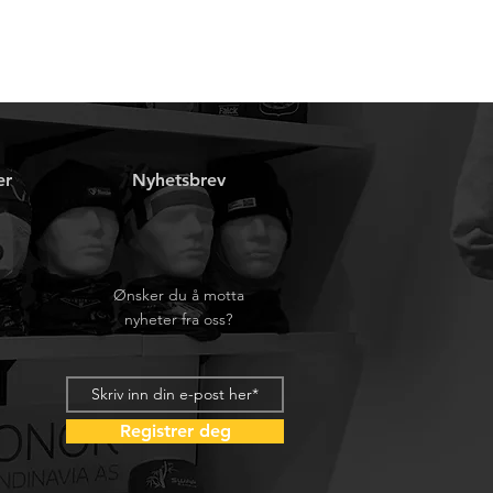
er
Nyhetsbrev
Ønsker du å motta
nyheter fra oss?
Registrer deg