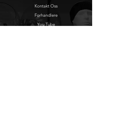
Kontakt Oss
Forhandlere
You Tube
Etisk Handel
Factlines
Sosiale Medier
Facebook
Instagram
Nyhetsbrev
Ønsker du å motta
nyheter fra oss?