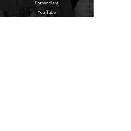
Pakkes en og en i pose med
Forhandlere
størrelsesmerking
You Tube
Størrelser fra XS til 5XL
Etisk Handel
Factlines
Sosiale Medier
Facebook
Instagram
Nyhetsbrev
Ønsker du å motta
nyheter fra oss?
Registrer deg