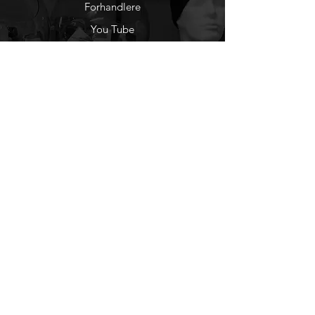
Forhandlere
You Tube
Etisk Handel
Factlines
Sosiale Medier
Facebook
Instagram
Nyhetsbrev
Ønsker du å motta
nyheter fra oss?
Registrer deg