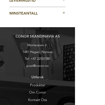
LEVERINGSTID
størrelse) Minste ordre totalt 100stk.
Ca 4-5 uker
MINSTEANTALL
100stk
Minimum 30 stk pr størrelse.
CONOR SKANDINAVIA AS
Morteveien 6
1481 Hagan, Norway
Tel:
+47 22557580
post@conor.no
Utforsk
Produkter
Om Conor
Kontakt Oss