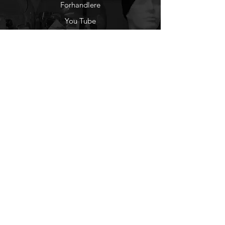
Forhandlere
You Tube
Etisk Handel
Factlines
Sosiale Medier
Facebook
Instagram
Nyhetsbrev
Ønsker du å motta
nyheter fra oss?
Registrer deg