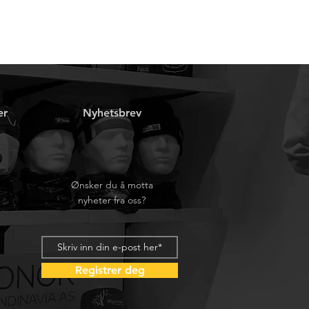
er
Nyhetsbrev
Ønsker du å motta
nyheter fra oss?
Registrer deg