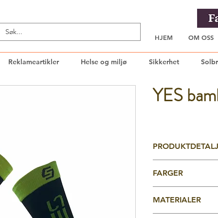
HJEM
OM OSS
Reklameartikler
Helse og miljø
Sikkerhet
Solbr
YES bamb
PRODUKTDETAL
Art.nr. 42009
FARGER
Finstrikkede sokker 
76% bambus, 20% po
Innstrikkes med egne
MATERIALER
Størrelser: Fullflex O
Materialet er hurtig