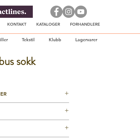
KONTAKT
KATALOGER
FORHANDLERE
iller
Tekstil
Klubb
Lagervarer
us sokk
JER
i bambus.
lyester og 4% spandex
 ønskede farger, maks 4 farger.
nesize
tørkende og har god