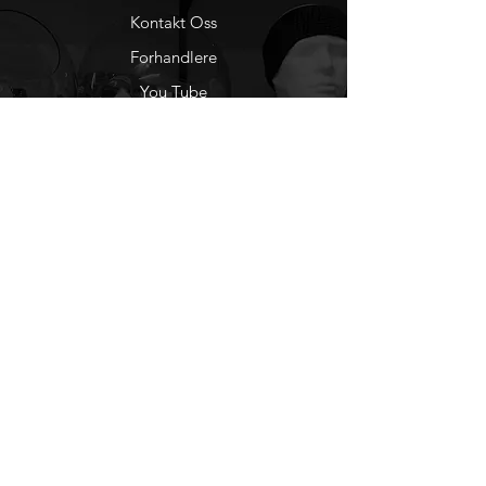
Kontakt Oss
Forhandlere
You Tube
Etisk Handel
Factlines
Sosiale Medier
Facebook
Instagram
Nyhetsbrev
Ønsker du å motta
nyheter fra oss?