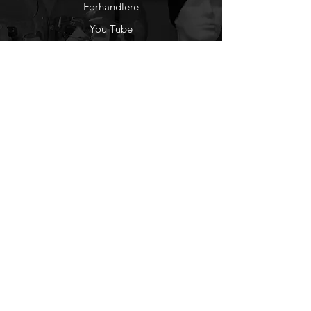
Forhandlere
You Tube
Etisk Handel
Factlines
Sosiale Medier
Facebook
Instagram
Nyhetsbrev
Ønsker du å motta
nyheter fra oss?
Registrer deg