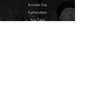
Kontakt Oss
Forhandlere
You Tube
Etisk Handel
Factlines
Sosiale Medier
Facebook
Instagram
Nyhetsbrev
Ønsker du å motta
nyheter fra oss?