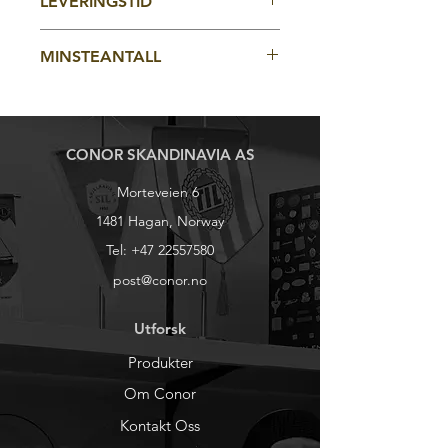
LEVERINGSTID
Snelle med logo og silikonhette kan
også leveres
ca 5 uker
MINSTEANTALL
1000stk
CONOR SKANDINAVIA AS
Morteveien 6
1481 Hagan, Norway
Tel:
+47 22557580
post@conor.no
Utforsk
Produkter
Om Conor
Kontakt Oss