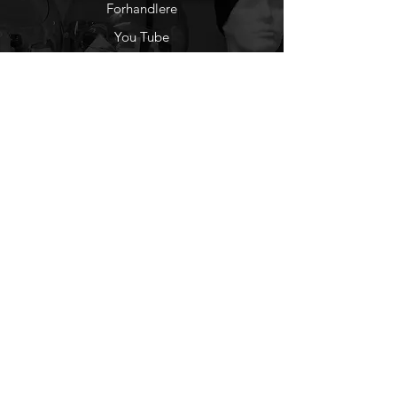
Forhandlere
You Tube
Etisk Handel
Factlines
Sosiale Medier
Facebook
Instagram
Nyhetsbrev
Ønsker du å motta
nyheter fra oss?
Registrer deg