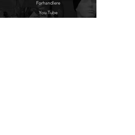
Forhandlere
You Tube
Etisk Handel
Factlines
Sosiale Medier
Facebook
Instagram
Nyhetsbrev
Ønsker du å motta
nyheter fra oss?
Registrer deg