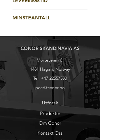
pantonefarge på begge sider fra
LEVERINGSTID
brodering. (Brodering vil sette
helt unike lue.
100stk for en helt unik kombinasjon.
begrensinger for vrengbarhet og
Str: Voksen
4-5 uker fra godkjent korrektur
modellbruk)
MINSTEANTALL
100stk
CONOR SKANDINAVIA AS
Morteveien 6
1481 Hagan, Norway
Tel:
+47 22557580
post@conor.no
Utforsk
Produkter
Om Conor
Kontakt Oss