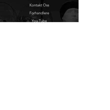
Kontakt Oss
Forhandlere
You Tube
Etisk Handel
Factlines
Sosiale Medier
Facebook
Instagram
Nyhetsbrev
Ønsker du å motta
nyheter fra oss?