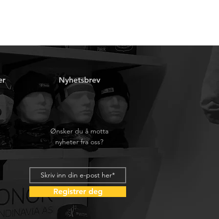
er
Nyhetsbrev
Ønsker du å motta
nyheter fra oss?
Registrer deg