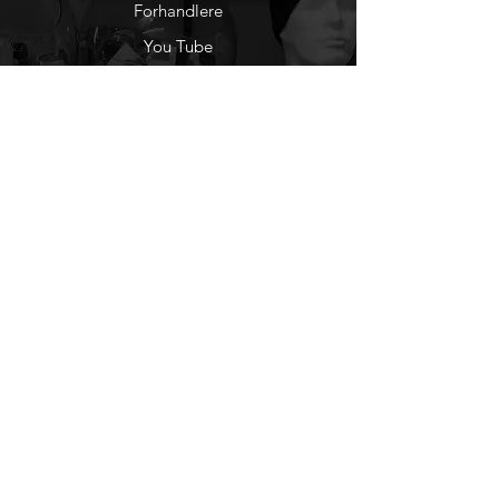
Forhandlere
You Tube
Etisk Handel
Factlines
Sosiale Medier
Facebook
Instagram
Nyhetsbrev
Ønsker du å motta
nyheter fra oss?
Registrer deg