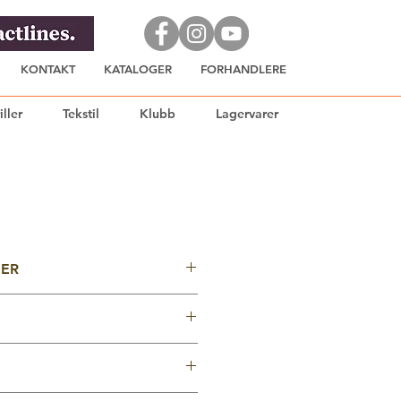
KONTAKT
KATALOGER
FORHANDLERE
iller
Tekstil
Klubb
Lagervarer
JER
04
e kvaliteter
7% silke
ske eller digitaltrykket.
ler digitaltrykkes.