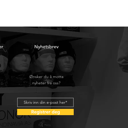
er
Nyhetsbrev
Ønsker du å motta
nyheter fra oss?
Registrer deg