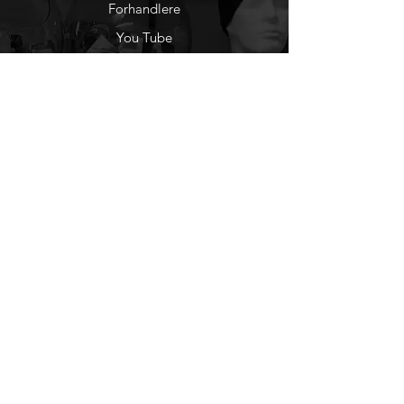
Forhandlere
You Tube
Etisk Handel
Factlines
Sosiale Medier
Facebook
Instagram
Nyhetsbrev
Ønsker du å motta
nyheter fra oss?
Registrer deg