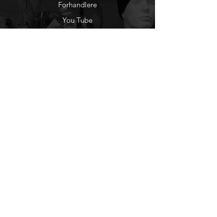
Forhandlere
You Tube
Etisk Handel
Factlines
Sosiale Medier
Facebook
Instagram
Nyhetsbrev
Ønsker du å motta
nyheter fra oss?
Registrer deg