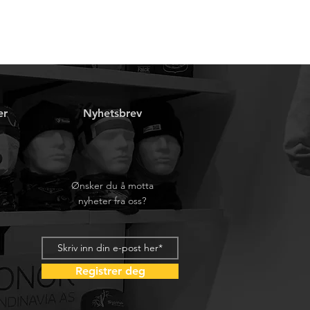
er
Nyhetsbrev
Ønsker du å motta
nyheter fra oss?
Registrer deg