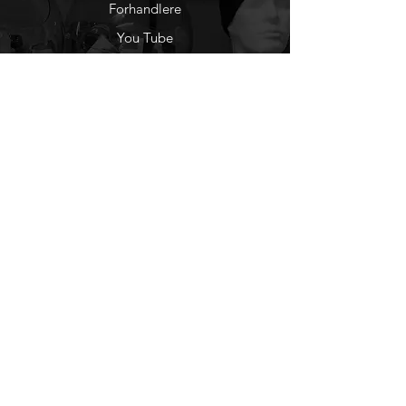
Forhandlere
You Tube
Etisk Handel
Factlines
Sosiale Medier
Facebook
Instagram
Nyhetsbrev
Ønsker du å motta
nyheter fra oss?
Registrer deg