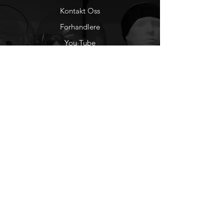
Kontakt Oss
Forhandlere
You Tube
Etisk Handel
Factlines
Sosiale Medier
Facebook
Instagram
Nyhetsbrev
Ønsker du å motta
nyheter fra oss?