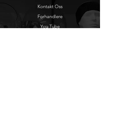
Kontakt Oss
Forhandlere
You Tube
Etisk Handel
Factlines
Sosiale Medier
Facebook
Instagram
Nyhetsbrev
Ønsker du å motta
nyheter fra oss?