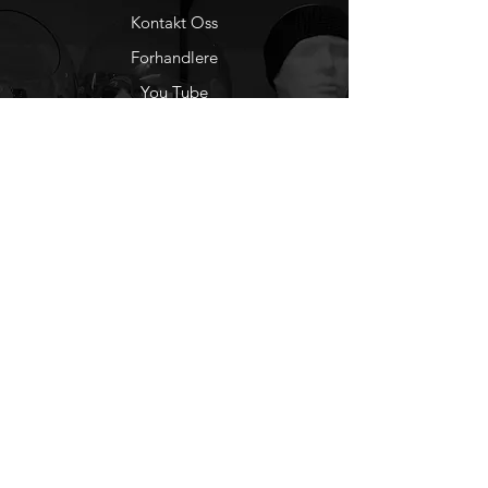
Kontakt Oss
Forhandlere
You Tube
Etisk Handel
Factlines
Sosiale Medier
Facebook
Instagram
Nyhetsbrev
Ønsker du å motta
nyheter fra oss?