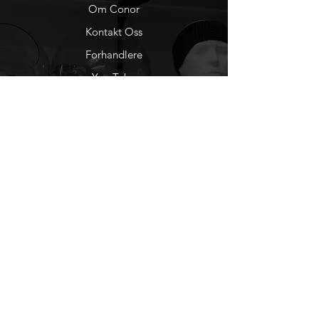
Om Conor
Kontakt Oss
Forhandlere
You Tube
Etisk Handel
Factlines
Sosiale Medier
Facebook
Instagram
Nyhetsbrev
Ønsker du å motta
nyheter fra oss?