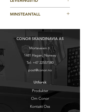
LEVERINGSTID
design all over maks 5 farger.
Vevet merke
Kommer pakket en og en i pose.
Ca 4-5 uker
MINSTEANTALL
100stk
CONOR SKANDINAVIA AS
Morteveien 6
1481 Hagan, Norway
Tel:
+47 22557580
post@conor.no
Utforsk
Produkter
Om Conor
Kontakt Oss