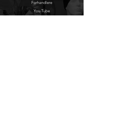
Forhandlere
You Tube
Etisk Handel
Factlines
Sosiale Medier
Facebook
Instagram
Nyhetsbrev
Ønsker du å motta
nyheter fra oss?
Registrer deg