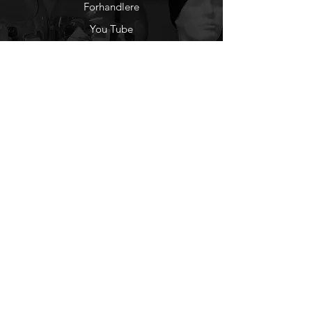
Forhandlere
You Tube
Etisk Handel
Factlines
Sosiale Medier
Facebook
Instagram
Nyhetsbrev
Ønsker du å motta
nyheter fra oss?
Registrer deg